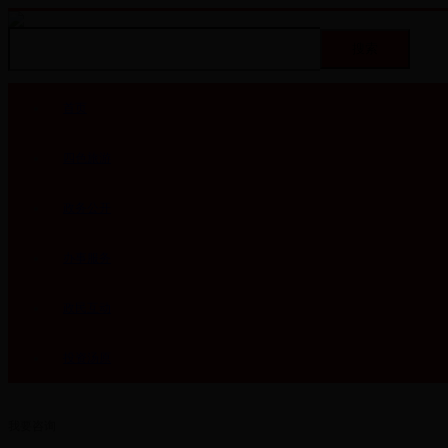
首页
四色旅游
政务公开
办事服务
政民互动
投资汤原
我要咨询